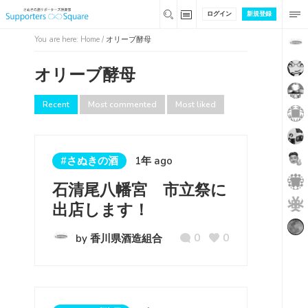
ログイン
新規登録
You are here:
Home
/
オリーブ酵母
オリーブ酵母
Recent
Most commented
Most liked
#さぬきの酒
1年 ago
石清尾八幡宮 市立祭に
出店します！
0
0
by 香川県酒造組合