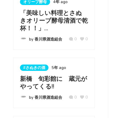
オリーブ酵母
4年 ago
「美味しい料理とさぬ
きオリーブ酵母清酒で乾
杯！！」...
0
0
by 香川県酒造組合
#さぬきの酒
5年 ago
新橋 旬彩館に 蔵元が
やってくる!!
0
0
by 香川県酒造組合