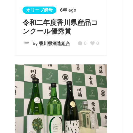
オリーブ酵母
6年 ago
令和二年度香川県産品コ
ンクール優秀賞
0
0
by 香川県酒造組合